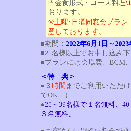
＊会食形式・コース料理
\
おります。
※土曜･日曜同窓会プラン：
意しております。
■期間：
2022年6月1日～202
■20名様以上でお申し込み
■プランには会場費、BGM
＜特 典＞
●
３時間
までご利用いただけ
でOK！）
●
20～39名様で１名無料、4
３名無料。