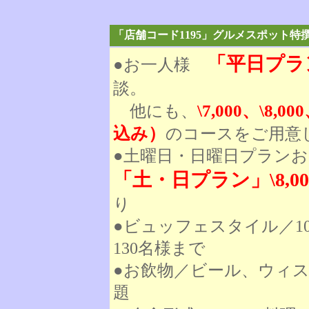
「店舗コード1195」グルメスポット特
「平日プラン
●お一人様
談。
他にも、
\7,000、\8,00
込み）
のコースをご用意
●土曜日・日曜日プラン
「土・日プラン」\8,
り
●ビュッフェスタイル／1
130名様まで
●お飲物／ビール、ウィ
題