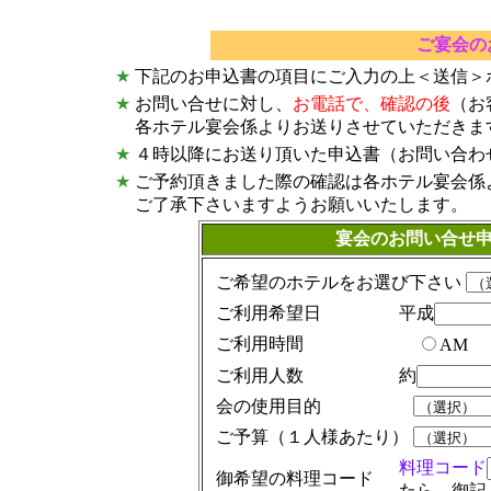
ご宴会の
★
下記のお申込書の項目にご入力の上＜送信＞
★
お問い合せに対し、
お電話で、確認の後
（お
各ホテル宴会係よりお送りさせていただきま
★
４時以降にお送り頂いた申込書（お問い合わ
★
ご予約頂きました際の確認は各ホテル宴会係
ご了承下さいますようお願いいたします。
宴会のお問い合せ
ご希望のホテルをお選び下さい
ご利用希望日
平成
ご利用時間
AM
ご利用人数
約
会の使用目的
ご予算（１人様あたり）
料理コード
御希望の料理コード
たら、御記