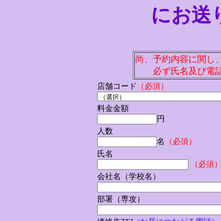
にお送
尚、予約
内容に関し
必ず氏名及び電
店舗コード
（必須）
料金金額
円
人数
名
（必須）
氏名
（必須
会社名（学校名）
部署（専攻）