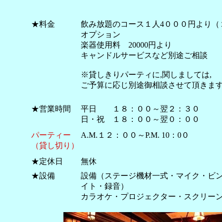
★料金
飲み放題のコース１人4０００円より（
オプション
楽器使用料 20000円より
キャンドルサービスなど別途ご相談
※貸しきりパーティに,関しましては,
ご予算に応じ別途御相談させて頂きま
★営業時間
平日 １８：００～翌２：３０
日・祝 １８：００～翌０：００
パーティー
A.M.１２：００～P.M. 10：0０
（貸し切り）
★定休日
無休
★設備
設備（ステージ機材一式・マイク・ビ
イト・録音）
カラオケ・プロジェクター・スクリー