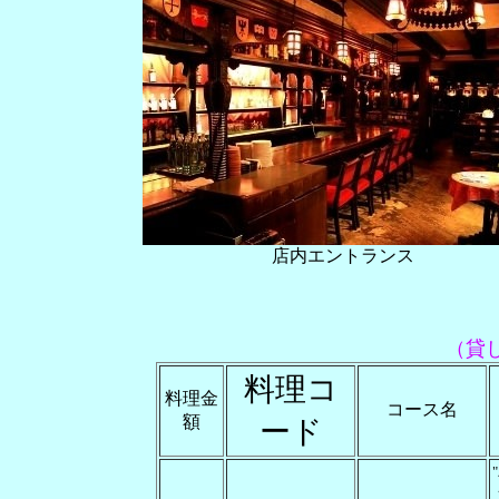
店内エントランス
（貸
料理コ
料理金
コース名
額
ード