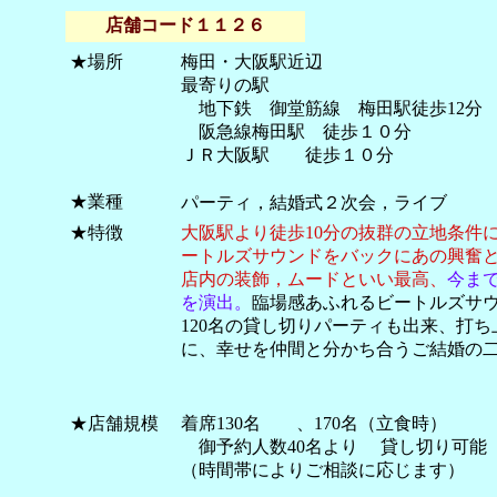
店舗コード
１１２６
★場所
梅田・大阪駅近辺
最寄りの駅
地下鉄 御堂筋線 梅田駅徒歩12分
阪急線梅田駅 徒歩１０分
ＪＲ大阪駅 徒歩１０分
★業種
パーティ，結婚式２次会，ライブ
★特徴
大阪駅より徒歩10分の抜群の立地条件
ートルズサウンドをバックにあの興奮
店内の装飾，ムードといい最高、
今ま
を演出。
臨場感あふれるビートルズサウ
120名の貸し切りパーティも出来、打
に、幸せを仲間と分かち合うご結婚の
★店舗規模
着席130名 、170名（立食時）
御予約人数40名より 貸し切り可能
（時間帯によりご相談に応じます）