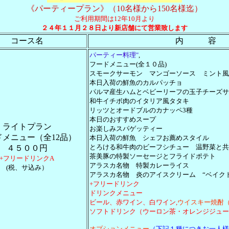
《パーティープラン》（10名様から150名様迄）
ご利用期間は12年10月より
２４年１１月２８日より新
店舗にて営業致します
コース名
内 容
パーティー料理"
,
フードメニュー(全１０品)
スモークサーモン マンゴーソース ミント風
本日入荷の鮮魚のカルパッチョ
パルマ産生ハムとベビーリーフの玉子チーズサ
和牛イチボ肉のイタリア風タタキ
リッツとオードブルのカナッペ3種
本日のおすすめスープ
ライトプラン
お楽しみスパゲッティー
ドメニュー（全12品）
本日入荷の鮮魚 シェフお薦めスタイル
とろける和牛肉のビーフシチュー 温野菜と共
４５００円
茶美豚の特製ソーセージとフライドポテト
+フリードリンクA
アラスカ名物 特製カレーライス
(税、サ込み）
アラスカ名物 炎のアイスクリーム “ベイク
+フリードリンク
ドリンクメニュー
ビール、赤ワイン、白ワイン,
ウイスキー
焼酎
ソフトドリンク（ウーロン茶・オレンジジュー
オプションメニュー
（下記１種につきお一人様