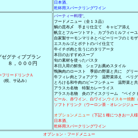
日本酒、
乾杯用スパークリングワイン
パーティー料理
"
,
フードメニュー（全１３品）
鯛の昆布〆 手まり仕立て キャビア添え
帆立とフルーツトマト、カブラのミルフィーユ
自家製サーモンマリネとベビーリーフのミモザ
エスカルゴとポテトのパイ仕立て
牛イチボ肉と生うにのタリアータ
本日のおすすめスープ
グゼグティブプラン
旬の素材を使ったパスタ
８，０００円
本日入荷の鮮魚 シェフお薦めスタイル
鴨胸肉のロースト 季節の野菜と共に グリー
+フリードリンクA
牛フィレ肉とフォアグラ 温野菜添え ペリグ
(税、サ込み）
とろける和牛肉のビーフシチュー 温野菜と共
アラスカ名物 特製カレーライス
アラスカ名物 炎のアイスクリーム “ベイク
ビール、赤ワイン、白ワイン,
ウイスキー
焼酎
ソフトドリンク（ウーロン茶・オレンジジュー
オプションメニュー
（下記１種につきお一人様
日本酒、
乾杯用スパークリングワイン
オプション・フードメニュー