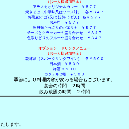
（お一人様追加料金）
アラスカオリジナルカレー ￥５７７
焼きそば（中華味又はソース味） 各￥３４７
お蕎麦(そば) 又は 饂飩(うどん) 各￥５７７
お寿司 ￥５７７
魚貝類たっぷりのパエリヤ ￥５７７
チーズとクラッカーの盛り合わせ ￥３４７
色取りどりのフルーツ盛り合わせ ￥３４７
オプション・ドリンクメニュー
（お一人様追加料金）
乾杯酒（スパークリングワイン） 各￥５００
日本酒 ￥５００
梅酒 ￥５００
カクテル 2種 ￥５００
季節により料理内容が変わる場合もございます。
宴会の時間 ２時間
飲み放題の時間 ２時間
たします。