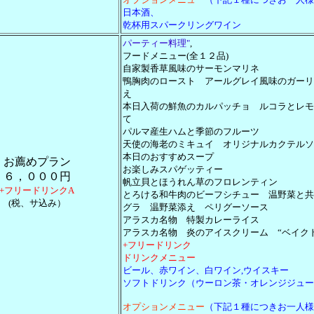
日本酒、
乾杯用スパークリングワイン
パーティー料理
"
,
フードメニュー(全１２品)
自家製香草風味のサーモンマリネ
鴨胸肉のロースト アールグレイ風味のガーリ
え
本日入荷の鮮魚のカルパッチョ ルコラとレモ
て
パルマ産生ハムと季節のフルーツ
天使の海老のミキュイ オリジナルカクテルソ
本日のおすすめスープ
お薦めプラン
お楽しみスパゲッティー
６，０００円
帆立貝とほうれん草のフロレンティン
+フリードリンクA
とろける和牛肉のビーフシチュー 温野菜と共
(税、サ込み）
グラ 温野菜添え ペリグーソース
アラスカ名物 特製カレーライス
アラスカ名物 炎のアイスクリーム “ベイク
+フリードリンク
ドリンクメニュー
ビール、赤ワイン、白ワイン,
ウイスキー
ソフトドリンク（ウーロン茶・オレンジジュー
オプションメニュー
（下記１種につきお一人様