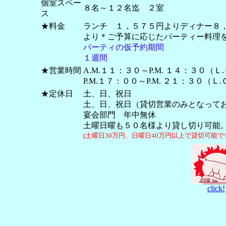
個室スペー
８名～１２名迄 ２室
ス
★料金
ランチ １，５７５円よりディナー８
より＊ご予算に応じたパーティー料理
パーティの仮予約期間
１週間
★営業時間
A.M.１１：３０～P.M. １４：３０（
P.M.１７：００～P.M. ２１：３０（
★定休日
土、日、祝日
土、日、祝日（貸切営業のみとなって
宴会部門 年中無休
土曜日曜も５０名様より貸し切り可能
(土曜日30万円、日曜日40万円以上で貸切可能で
click!