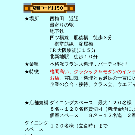
★場所
西梅田 近辺
最寄りの駅
地下鉄
四ツ橋線 肥後橋 徒歩３分
御堂筋線 淀屋橋
J.R 大阪駅徒歩１５分
北新地駅 徒歩１０分
★業種
本格派フランス料理，パーティ料理
★特徴
格調高い、クラシック＆モダンのイン
お店。
雰囲気・料理とも満足の一言に
企業の会合・接待、クラス会、ウエデ
★店舗規模
ダイニングスペース 最大１２０名様
８名～１２０名迄貸切可（料理金額に
個室スペース ８名～１２名迄 ２室
ダイニング
１２０名様（立食時）まで
スペース