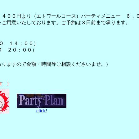
，４００円より（エトワールコース）パーティメニュー ６，
をご用意いたしております。ご予約は３日前まで承ります。
Ｌ.Ｏ １４：００）
Ｌ.Ｏ ２０：００）
おりますので金額・時間等ご相談くださいませ。）
。
す ）
click!