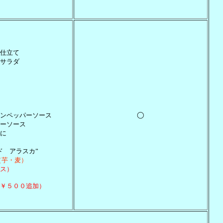
仕立て
サラダ
◯
ンペッパーソース
ーソース
に
ド アラスカ”
（芋・麦）
ス）
￥５００追加）