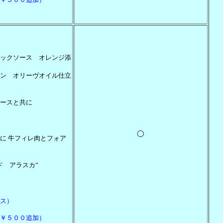
ックソース オレンジ添
ン オリーヴオイル仕立
ースと共に
◯
に 牛フィレ肉とフォア
ド アラスカ”
ス）
￥５００追加）