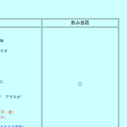
飲み放題
味
ラダ
に
◯
ド アラスカ”
（芋・麦）
ス）
￥５００追加）