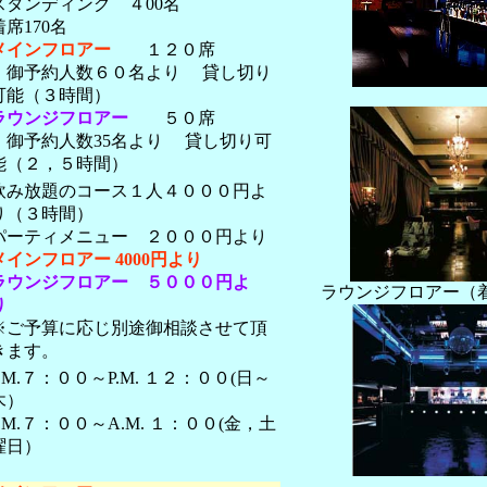
スタンディング ４00名
着席170名
メインフロアー
１２０席
御予約人数６０名より 貸し切り
可能（３時間）
ラウンジフロアー
５０席
御予約人数35名より 貸し切り可
能（２，５時間）
飲み放題のコース１人４０００円よ
り（３時間）
パーティメニュー ２０００円より
メインフロアー 4000円より
ラウンジフロアー ５０００円よ
ラウンジフロアー（
り
※ご予算に応じ別途御相談させて頂
きます。
P.M.７：００～P.M. １２：００(日～
木）
P.M.７：００～A.M. １：００(金，土
曜日）