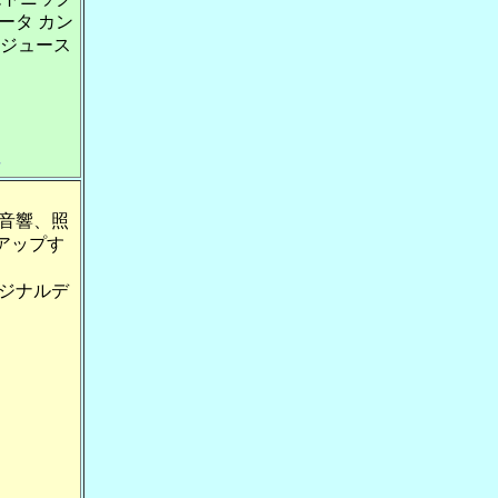
ータ カン
ツジュース
要
音響、照
アップす
リジナルデ