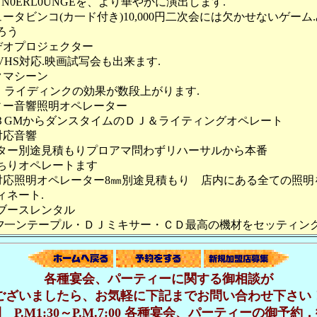
0円UN0ERL0UNGEを、より華やかに演出します.
ータビンコ(カ一ド付き)10,000円二次会には欠かせないゲーム
ろう
デオプロジェクター
0円 VHS対応.映画試写会も出来ます.
クマシーン
0円 ライディンクの効果が数段上がります.
ィー音響照明オペレーター
00円ＢGMからダンスタイムのＤＪ＆ライティングオペレート
対応音響
ター別途見積もりプロアマ問わずリハーサルから本番
ちりオペレートます
対応照明オペレーター8㎜別途見積もり 店内にある全ての照明
ィネート.
Jブースレンタル
00円夕一ンテープル・ＤＪミキサー・ＣＤ最高の機材をセッティン
各種宴会、パーティーに関する御相談が
ございましたら、お気軽に下記までお問い合わせ下さい
 P.M1:30～P.M.7:00 各種宴会、パーティーの御予約