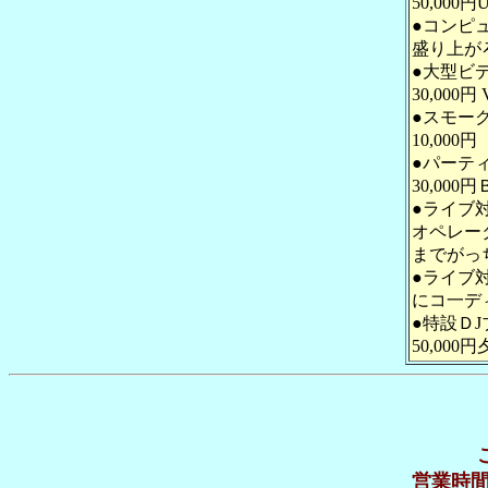
50,00
●コンピュ
盛り上が
●大型ビ
30,00
●スモー
10,00
●パーテ
30,0
●ライブ
オペレー
までがっ
●ライブ
にコ一デ
●特設Ｄ
50,0
営業時間