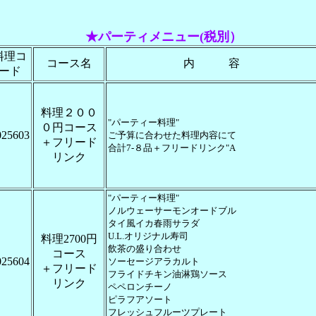
★パーティメニュー(税別）
料理コ
コース名
内 容
ード
料理２００
"パーティー料理"
０円コース
025603
ご予算に合わせた料理内容にて
＋フリード
合計7-８品＋フリードリンク"A
リンク
"パーティー料理"
ノルウェーサーモンオードブル
タイ風イカ春雨サラダ
U.L.オリジナル寿司
料理2700円
飲茶の盛り合わせ
コース
025604
ソーセージアラカルト
＋フリード
フライドチキン油淋鶏ソース
リンク
ペペロンチーノ
ピラフアソート
フレッシュフルーツプレート