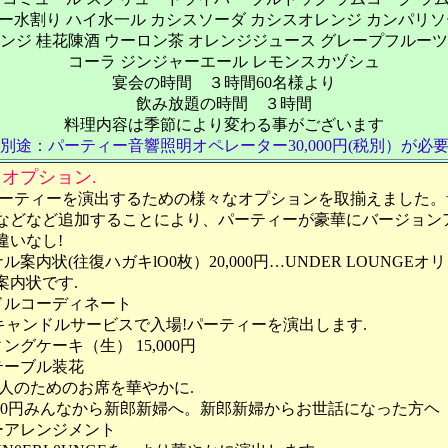
ー水割り ハイ水一ル カシスソーダ カシスオレンジ カンパリソ
ンジ 桂花陳酒 ウーロン茶 オレンジジュース グレープフルー
コーラ ジンジャーエール レモンスカヅシュ
宴会の時間 ３時間60名様より
飲み放題の時間 ３時間
料理内容は季節により変わる事がございます
別途：パーティー音響照明オペレーター30,000円(税別）が必
オプション.
パーティーを演出するための様々なオプションを取揃えました。
などなど追加することにより、パーティーが豪華にバージョン
違いなし!
ル案内状(往復ハガキlO0枚）20,000円…UNDER LOUNGEオ
案内状です.
ドルコーディネート
0円キャンドルサービスで入場!パーティーを演出します.
ングケーキ（生） 15,000円
テーブル装花
0円2人のためのお席を華やかに.
,000円みんなから新郎新婦へ。新郎新婦からお世話になった方ヘ
ーアレンジメント