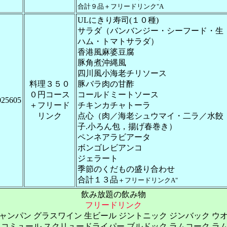
合計９品＋フリードリンク"A
ULにきり寿司(１０種)
サラダ（バンバンジー・シーフード・生
ハム・トマトサラダ）
香港風麻婆豆腐
豚角煮沖縄風
四川風小海老チリソース
料理３５０
豚バラ肉の甘酢
０円コース
コールドミートソース
025605
＋フリード
チキンカチャトーラ
リンク
点心（肉／海老シュウマイ・二ラ／水餃
子.小ろん包，揚げ春巻き）
ペンネアラビアータ
ボンゴレビアンコ
ジェラート
季節のくだもの盛り合わせ
合計１３品
＋フリードリンクA"
飲み放題の飲み物
フリードリンク
ャンパン グラスワイン 生ビール ジントニック ジンバック ウ
スコミュール スクリュードライパー ブルドック ラムコーク ラ