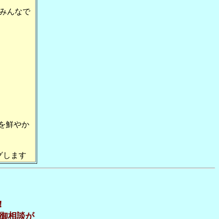
.みんなで
を鮮やか
グします
！
，御相談が