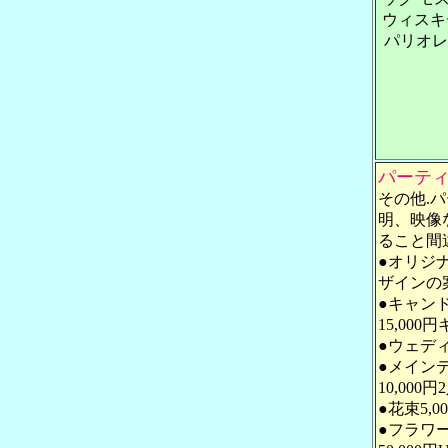
ウィスキ
パリオレ
パーティ
その他.
明、映像
ること間
●オリジナ
ザインの
●キャン
15,00
●ウェディ
●メイン
10,00
●花束5
●フラワ