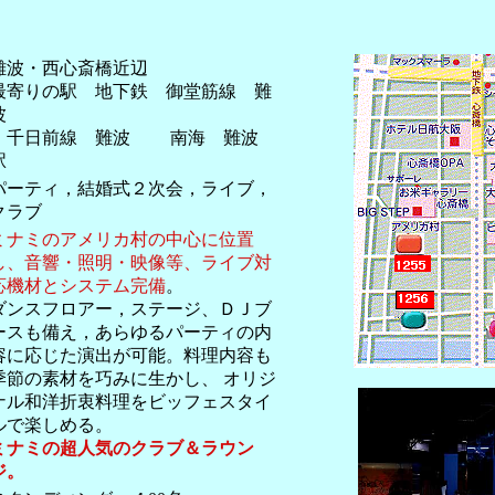
難波・西心斎橋近辺
最寄りの駅 地下鉄 御堂筋線 難
波
千日前線 難波 南海 難波
駅
パーティ，結婚式２次会，ライブ，
クラブ
ミナミのアメリカ村の中心に位置
し、音響・照明・映像等、ライブ対
応機材とシステム完備
。
ダンスフロアー，ステージ、ＤＪブ
ースも備え，あらゆるパーティの内
容に応じた演出が可能。料理内容も
季節の素材を巧みに生かし、 オリジ
ナル和洋折衷料理をビッフェスタイ
ルで楽しめる。
ミナミの超人気のクラブ＆ラウン
ジ。