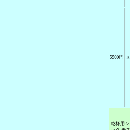
5500円
1
乾杯用シ
ック モ