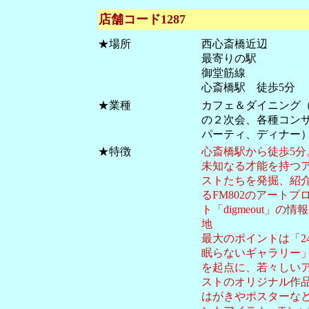
店舗コード
1287
★場所
西心斎橋近辺
最寄りの駅
御堂筋線
心斎橋駅 徒歩5分
★業種
カフェ＆ダイニング
の２次会、各種コン
パーティ、ディナー
★特徴
心斎橋駅から徒歩5分
未知なる才能を持つ
ストたちを発掘、紹
るFM802のアートプ
ト「digmeout」の情
地
最大のポイントは「2
眠らないギャラリー
を起点に、若々しい
ストのオリジナル作
はがきやポスターな