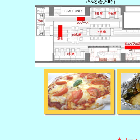
（55名着席時）
★コース