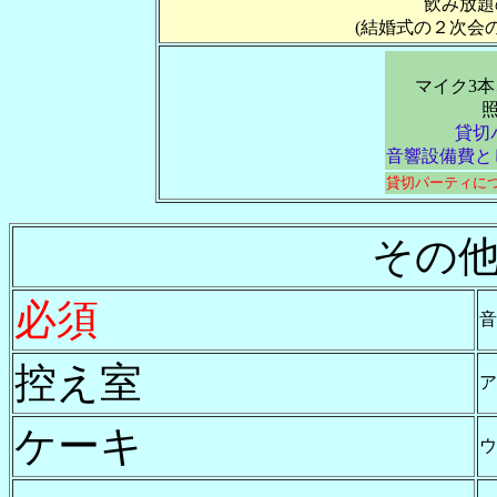
飲み放題
(結婚式の２次会
マイク3本
貸切
音響設備費とし
貸切パーティに
その
必須
音
控え室
ア
ケーキ
ウ