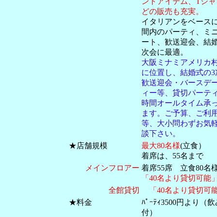
ントアイテム、Tシャ
どの販売も充実。
イタリアンをベース
間内のパーティ、ミ
ート、歓送迎会、結
次会に最適。
大阪ミナミアメリカ
に位置し、結婚式の3
歓送迎会・バースデ
ィー等、貸切パーティ
時間オールタイム承
ます。ご予算、ご利
等、大小問わずお気
談下さい。
★店舗規模
最大80名様
(立食）
着席は、55名まで
メインフロアー
着席55席 立食80
「40名より貸切可能
全館貸切
「40名より貸切可
★料金
ﾊﾟｰﾃｨ3500円より（
付）