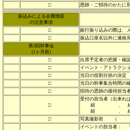
□
恩師・ご招待のかたに
振込みによる会費徴収
の注意事項
□
銀行振り込みの際は、
□
振込口座名以外に連絡先
第3回幹事会
(1ヶ月前)
□
出席予定者の把握・確
□
イベント・アトラクシ
□
当日の役割分担の決定
□
当日の幹事集合時間の
□
招待の恩師の接待担当
受付の担当者（出来れば
□
組 、 
組 、 
□
写真撮影班 
イベントの