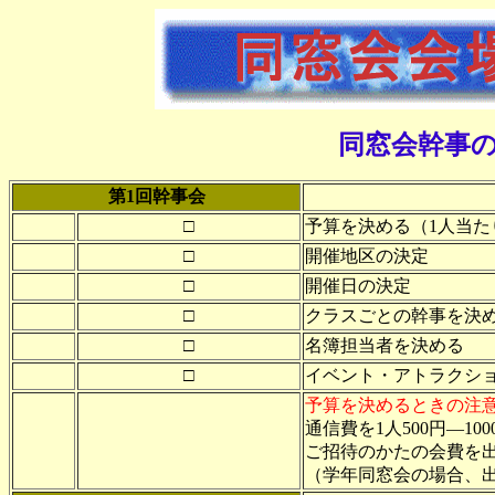
同窓会幹事
第1回幹事会
□
予算を決める（1人当た
□
開催地区の決定
□
開催日の決定
□
クラスごとの幹事を決
□
名簿担当者を決める
□
イベント・アトラクシ
予算を決めるときの注
通信費を1人500円―10
ご招待のかたの会費を
（学年同窓会の場合、出