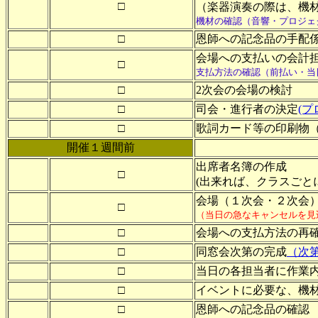
□
（楽器演奏の際は
機材の確認（音響・プロジェ
□
恩師への記念品の手配
会場への支払いの会計
□
支払方法の確認（前払い・当
□
2次会の会場の検討
□
司会・進行者の決定
(
□
歌詞カード等の印刷物
開催１週間前
出席者名簿の作成
□
(出来れば、クラスごと
会場（１次会・２次会
□
（当日の急なキャンセルを見
□
会場への支払方法の再
□
同窓会次第の完成
（次
□
当日の各担当者に作業
□
イベントに必要な、機
□
恩師への記念品の確認