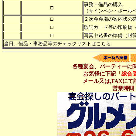
事務・備品の購入
□
（サインペン・ボール
□
２次会会場の案内状の
□
歌詞カード等の印刷物
□
写真申込書の準備（封
当日、備品・事務品等のチェックリストはこちら
各種宴会、パーティーに
お気軽に下記
「総合
メール又は,FAXに
営業時間 P