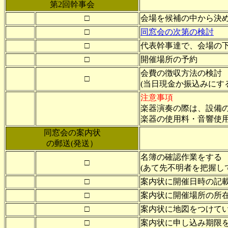
第2回幹事会
□
会場を候補の中から決め
□
同窓会の次第の検討
□
代表幹事達で、会場の
□
開催場所の予約
会費の徴収方法の検討
□
(当日現金か振込みにす
注意事項
楽器演奏の際は、設備の
楽器の使用料・音響使
同窓会の案内状
の郵送(発送）
名簿の確認作業をする
□
(あて先不明者を把握し
□
案内状に開催日時の記
□
案内状に開催場所の所
□
案内状に地図をつけて
□
案内状に申し込み期限を