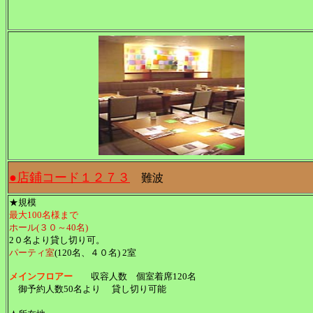
●店鋪コード１２７３
難波
★規模
最大100名様まで
ホール(３０～40名)
2０名より貸し切り可。
パーティ室
(120名、４０名) 2室
メインフロアー
収容人数 個室着席120名
御予約人数50名より 貸し切り可能