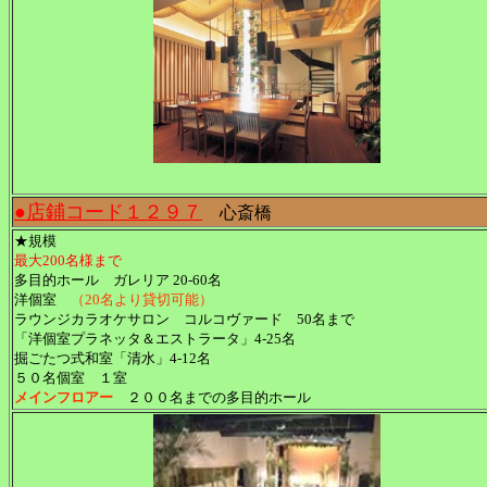
●店鋪コード１２９７
心斎橋
★規模
最大200名様まで
多目的ホール ガレリア 20‐60名
洋個室
（20名より貸切可能）
ラウンジカラオケサロン コルコヴァード 50名まで
「洋個室プラネッタ＆エストラータ」4‐25名
掘ごたつ式和室「清水」4‐12名
５０名個室 １室
メインフロアー
２００名までの多目的ホール