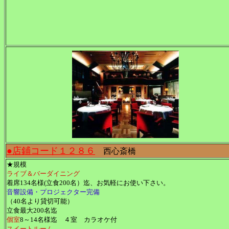
●店鋪コード１２８６
西心斎橋
★規模
ライブ＆バーダイニング
着席134名様(立食200名）迄、お気軽にお使い下さい。
音響設備・プロジェクター完備
（40名より貸切可能）
立食最大200名迄
個室
8～14名様迄 ４室 カラオケ付
スイートルーム