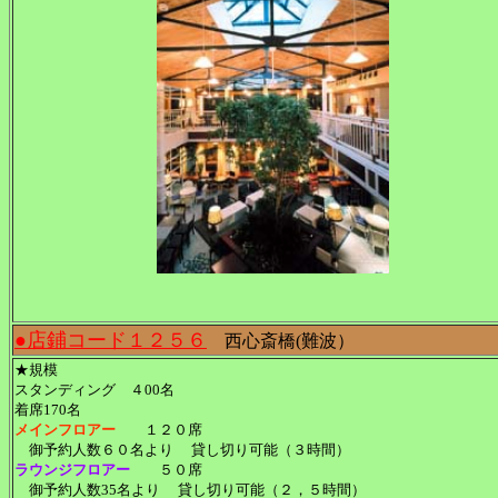
●店鋪コード１２５６
西心斎橋(難波）
★規模
スタンディング ４00名
着席170名
メインフロアー
１２０席
御予約人数６０名より 貸し切り可能（３時間）
ラウンジフロアー
５０席
御予約人数35名より 貸し切り可能（２，５時間）