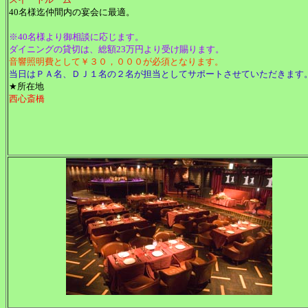
40名様迄仲間内の宴会に最適。
※40名様より御相談に応じます。
ダイニングの貸切は、総額23万円より受け賜ります。
音響照明費として￥３０，０００が必須となります。
当日はＰＡ名、ＤＪ１名の２名が担当としてサポートさせていただきます
★所在地
西心斎橋