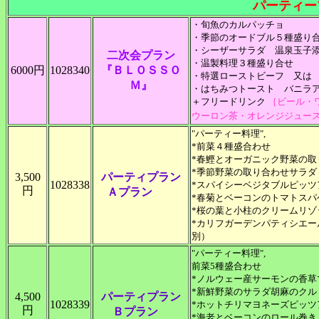
パーティー
・旬魚のカルパッチョ
・季節のオードブル５種盛り
・シーザーサラダ 温泉玉子
二次会プラン
・温製料理３種盛り合せ
6000円
1028340
『ＢＬＯＳＳＯ
・特選ローストビーフ 又は
Ｍ』
・はちみつトースト バニラ
＋フリードリンク
｛ビール・
ウーロン茶・オレンジジュ
"パーティー料理",
*前菜４種盛合わせ
*春鰹とオーガニック野菜の
*季節野菜の取り合わせサラダ
3,500
パーティプラン
1028338
*スパイシーベジタブルピッツ
円
Ａプラン
*春菊とベーコンのトマ
*桜の葉と小柱のクリームリゾ
*カリフガーデンパティシ
別）
"パーティー料理",
前菜5種盛合わせ
*ノルウェー産サーモンの香草
*新鮮野菜のサラダ胡麻のク
4,500
パーティプラン
1028339
*ホットチリマヨネーズピッツ
円
Ｂプラン
*海老とベーコンのロール巻き