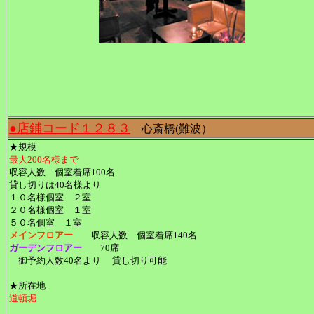
●店鋪コード１２８３
心斎橋(難波）
★規模
最大200名様まで
収容人数 個室着席100名
貸し切りは40名様より
１０名様個室 ２室
２０名様個室 １室
５０名個室 １室
メインフロアー
収容人数 個室着席140名
ガーデンフロアー
70席
御予約人数40名より 貸し切り可能
★所在地
道頓堀