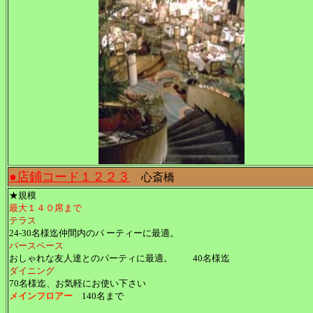
●店鋪コード１２２３
心斎橋
★規模
最大１４０席まで
テラス
24-30名様迄仲間内のパ ーティーに最適。
バースペース
おしゃれな友人達とのパーティに最適。 40名様迄
ダイニング
70名様迄、お気軽にお使い下さい
メインフロアー
140名まで