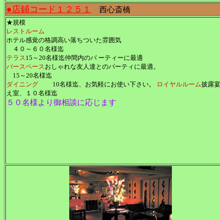
●店鋪コード１２５１
西心斎橋
★規模
レストルーム
ホテル感覚の格調高い落ちついた雰囲気
４０～６０名様迄
テラス
15～20名様迄仲間内のパ ーティーに最適
バースペース
おしゃれな友人達とのパーティに最適。
15～20名様迄
ダイニング
10名様迄、お気軽にお使い下さい。
ロイヤルルーム
披露
え室、１０名様迄
５０名様より御相談に応じます