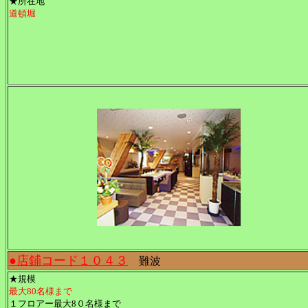
★所在地
道頓堀
●店鋪コード１０４３
難波
★規模
最大80名様まで
１フロアー最大8０名様まで