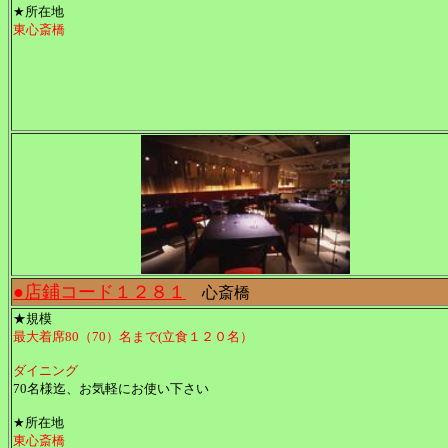
★所在地
東心斎橋
●店鋪コード１２８１
心斎橋
★規模
最大着席80（70）名まで(立食１２０名）
ダイニング
70名様迄、お気軽にお使い下さい
★所在地
東心斎橋