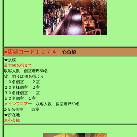
●店鋪コード１２７４
心斎橋
★規模
最大60名様まで
収容人数 個室着席60名
貸し切りは40名様より
１０名個室 ２室
２０名様個室 ２室
３０名様個室 １室
５０名個室 １室
メインフロアー
収容人数 個室着席60名
2-８名個室 19室
★所在地
東心斎橋