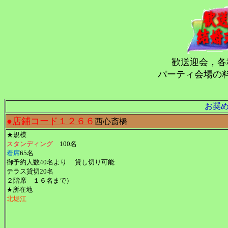
歓送迎会，各
パーティ会場の
お奨
●店鋪コード１２６６
西心斎橋
★規模
スタンディング
100名
着席
65名
御予約人数40名より 貸し切り可能
テラス貸切20名
２階席 １６名まで）
★所在地
北堀江