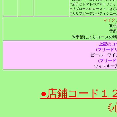
*茄子とトマトのアマトリチャ
*リブロースのロースト～きざ
*カリフガーデンパティシエ
マイク
宴
予
※季節によりコースの
上記のコ
(フリード
ビール・ワイ
(フリー
ウィスキー
●店鋪コード１
《